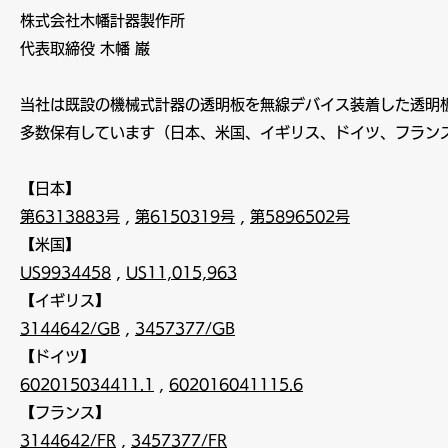
株式会社木幡計器製作所
代表取締役 木幡 巌
当社は既設の機械式計器の透明板を無線デバイス装着した透明板
多数保有しています（日本、米国、イギリス、ドイツ、フラン
【日本】
第6313883号
,
第6150319号
,
第5896502号
【米国】
US9934458
,
US11,015,963
【イギリス】
3144642/GB
,
3457377/GB
【ドイツ】
602015034411.1
,
602016041115.6
【フランス】
3144642/FR
,
3457377/FR